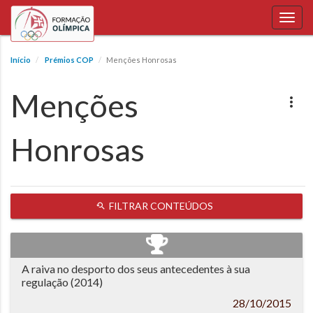
Toggl
navig
Início
Prémios COP
Menções Honrosas
Menções
Honrosas
FILTRAR CONTEÚDOS
A raiva no desporto dos seus antecedentes à sua
regulação (2014)
28/10/2015