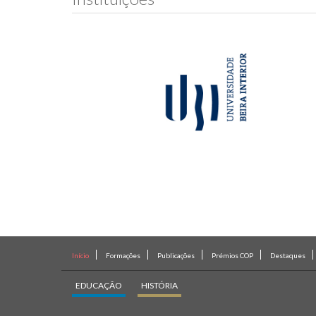
Início
Formações
Publicações
Prémios COP
Destaques
EDUCAÇÃO
HISTÓRIA