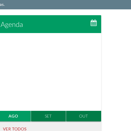
s.​
Agenda
AGO
SET
OUT
VER TODOS