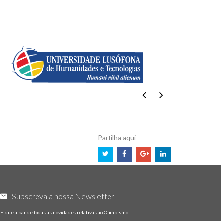
Partilha aqui
Subscreva a nossa Newsletter
Fique a par de todas as novidades relativas ao Olimpismo